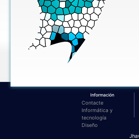
Información
Contacte
Informática y
tecnología
Diseño
Jhav